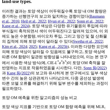
land-use types.
이러한 결과는 토양 색상이 어두워질수록 토양 내 OM 함량은
증가하는 선행연구의 보고와 일치하는 경향이었다(
Baumann
et al., 2016
;
Heil et al., 2022
;
Hyun et al., 2022
;
Sonn et al., 2022
;
Kang et al., 2024
). 토양 색상은 다양한 유기물원의 투입에 따라
부식질이 축적되면서 색이 어두워진다고 알려져 있으며, 이 외
에도 높은 수분함량, 바이오차 투입, 그리고 망간 및 철 산화물
의 집적에 의해 토양 색이 달라질 수 있다(
Swetha et al., 2022
;
Kim et al., 2024
;
2025
;
Kang et al., 2025b
). 이러한 다양한 요인에
의해 토양 색상이 달라질 수 있음에도 불구하고, 토양 색상에
따른 OM 함량이 일관된 방향성을 나타내었으며, 이는 본 연구
*
*
*
에서 사용한 색상 방식(예, CIE-
L
a
b
)이 토양 OM 축적을 잘
반영하는 지표로 작용하였음을 시사한다. 다만,
Sonn 등(2022)
과
Kang 등(2022)
의 보고와 유사하게 본 연구에서도 일부 색상
변수 간의 높은 상관관계가 나타났으며, 다중 공선성 발생에
따른 모델 오류를 해결하기 위해 일부 변수를 제외하는 과정이
필요하였다.
토양 OM 예측을 위한 알고리즘의 성능 비교
토양 색상 지표를 기반으로 토양 OM 함량 예측을 위해 MLR,