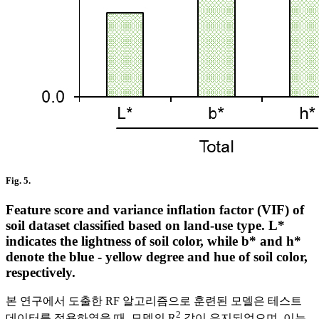
Fig. 5.
Feature score and variance inflation factor (VIF) of
soil dataset classified based on land-use type. L*
indicates the lightness of soil color, while b* and h*
denote the blue - yellow degree and hue of soil color,
respectively.
본 연구에서 도출한 RF 알고리즘으로 훈련된 모델은 테스트
2
데이터를 적용하였을 때, 모델의 R
값이 유지되었으며, 이는