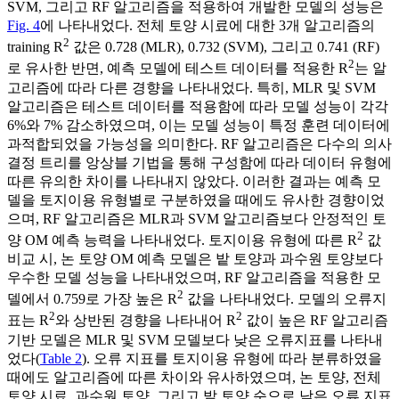
SVM, 그리고 RF 알고리즘을 적용하여 개발한 모델의 성능은
Fig. 4
에 나타내었다. 전체 토양 시료에 대한 3개 알고리즘의
2
training R
값은 0.728 (MLR), 0.732 (SVM), 그리고 0.741 (RF)
2
로 유사한 반면, 예측 모델에 테스트 데이터를 적용한 R
는 알
고리즘에 따라 다른 경향을 나타내었다. 특히, MLR 및 SVM
알고리즘은 테스트 데이터를 적용함에 따라 모델 성능이 각각
6%와 7% 감소하였으며, 이는 모델 성능이 특정 훈련 데이터에
과적합되었을 가능성을 의미한다. RF 알고리즘은 다수의 의사
결정 트리를 앙상블 기법을 통해 구성함에 따라 데이터 유형에
따른 유의한 차이를 나타내지 않았다. 이러한 결과는 예측 모
델을 토지이용 유형별로 구분하였을 때에도 유사한 경향이었
으며, RF 알고리즘은 MLR과 SVM 알고리즘보다 안정적인 토
2
양 OM 예측 능력을 나타내었다. 토지이용 유형에 따른 R
값
비교 시, 논 토양 OM 예측 모델은 밭 토양과 과수원 토양보다
우수한 모델 성능을 나타내었으며, RF 알고리즘을 적용한 모
2
델에서 0.759로 가장 높은 R
값을 나타내었다. 모델의 오류지
2
2
표는 R
와 상반된 경향을 나타내어 R
값이 높은 RF 알고리즘
기반 모델은 MLR 및 SVM 모델보다 낮은 오류지표를 나타내
었다(
Table 2
). 오류 지표를 토지이용 유형에 따라 분류하였을
때에도 알고리즘에 따른 차이와 유사하였으며, 논 토양, 전체
토양 시료, 과수원 토양, 그리고 밭 토양 순으로 낮은 오류 지표