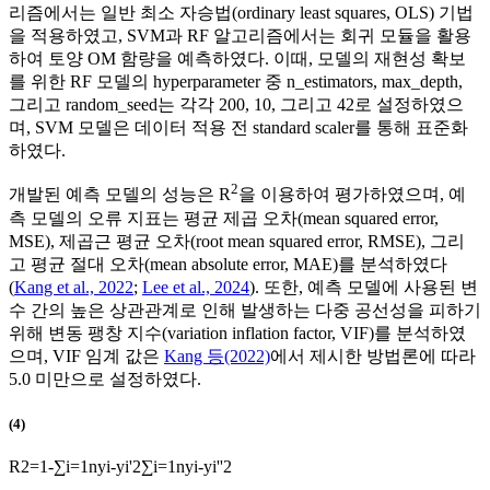
리즘에서는 일반 최소 자승법(ordinary least squares, OLS) 기법
을 적용하였고, SVM과 RF 알고리즘에서는 회귀 모듈을 활용
하여 토양 OM 함량을 예측하였다. 이때, 모델의 재현성 확보
를 위한 RF 모델의 hyperparameter 중 n_estimators, max_depth,
그리고 random_seed는 각각 200, 10, 그리고 42로 설정하였으
며, SVM 모델은 데이터 적용 전 standard scaler를 통해 표준화
하였다.
2
개발된 예측 모델의 성능은 R
을 이용하여 평가하였으며, 예
측 모델의 오류 지표는 평균 제곱 오차(mean squared error,
MSE), 제곱근 평균 오차(root mean squared error, RMSE), 그리
고 평균 절대 오차(mean absolute error, MAE)를 분석하였다
(
Kang et al., 2022
;
Lee et al., 2024
). 또한, 예측 모델에 사용된 변
수 간의 높은 상관관계로 인해 발생하는 다중 공선성을 피하기
위해 변동 팽창 지수(variation inflation factor, VIF)를 분석하였
으며, VIF 임계 값은
Kang 등(2022)
에서 제시한 방법론에 따라
5.0 미만으로 설정하였다.
(4)
R
2
=
1
-
∑
i
=
1
n
y
i
-
y
i
'
2
∑
i
=
1
n
y
i
-
y
i
'
'
2