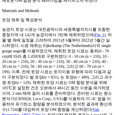
새로운 OM 함량 분석 패러다임을 제시하고자 하였다.
Materials and Methods
토양 채취 및 특성분석
농경지 토양 시료는 대전광역시와 세종특별자치시를 포함한
충청지역 내 142개 농경지에서 3반복 채취하였으며(
Fig. 1
), 작
물 별 재배 일정을 고려하여 2021년 6월부터 2022년 5월간 실
시하였다. 시료 채취는 Eijkelkamp (The Netherlands)사의 single
gouge auger를 이용하였으며, 채취한 토양 시료는 층위(0 - 70
cm)에 따라 총 1,459개로 구분하였다: 0 - 10 cm (n = 210), 10 -
20 cm (n = 210), 20 - 30 cm (n = 210), 30 - 40 cm (n = 210), 40 -
50 cm (n = 210), 50 - 60 cm (n = 210), 그리고 60 - 70 cm (n =
199). 이후, 전체 토양 시료는 토지이용 유형에 따라 다음과 같
이 구분되었다: 밭 토양(n = 831), 논 토양(n = 499), 그리고 과수
원 토양(n = 129). 채취한 토양 시료는 OM 함량 분석을 위해
105℃로 설정한 건조 오븐에서 48시간 동안 수분을 제거하였
으며, 2 mm 체에 걸러 시료를 준비하였다. 준비된 시료는 원소
분석기(CHN828, Leco Corp., USA)를 이용하여 TC-IC 법을 이
용하여 유기탄소 함량을 분석하였으며, 분석한 결과에 환산계
수(1.724)를 대입하여 토양 OM 함량을 계산하였다(
Van
Bemmelen, 1897
;
Table 1
). 토양 OM 분석한 결과는 Leco사의 교