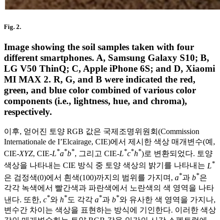
Fig. 2.
Image showing the soil samples taken with four
different smartphones. A, Samsung Galaxy S10; B,
LG V50 ThinQ; C, Apple iPhone 6S; and D, Xiaomi
MI MAX 2. R, G, and B were indicated the red,
green, and blue color combined of various color
components (i.e., lightness, hue, and chroma),
respectively.
이후, 얻어진 토양 RGB 값은 국제조명위원회(Commission
Internationale de I’Elcairage, CIE)에서 제시한 색상 매개변수(예,
*
*
*
*
*
*
CIE-
XYZ
, CIE-
L
a
b
, 그리고 CIE-
L
c
h
)로 변환되었다. 토양
*
색상을 나타내는 CIE 방식 중 토양 색상의 밝기를 나타내는
L
*
*
은 검정색(0)에서 흰색(100)까지의 범위를 가지며,
a
과
b
은
각각 녹색에서 빨간색과 파란색에서 노란색의 색 영역을 나타
*
*
*
*
낸다. 또한,
c
와
h
도 각각
a
과
b
와 유사한 색 영역을 가지나,
변수간 차이는 색상을 표현하는 방식에 기인한다. 이러한 색상