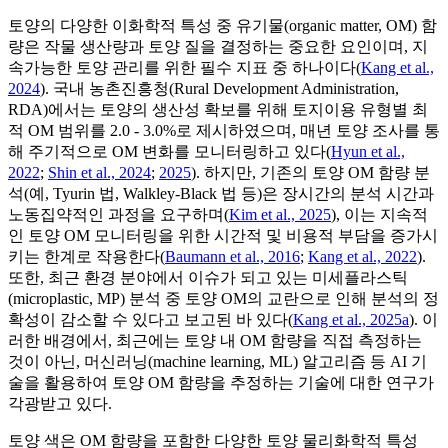
토양의 다양한 이화학적 특성 중 유기물(organic matter, OM) 함
량은 작물 생산량과 토양 질을 결정하는 중요한 요인이며, 지
속가능한 토양 관리를 위한 필수 지표 중 하나이다(
Kang et al.,
2024
). 국내 농촌진흥청(Rural Development Administration,
RDA)에서는 토양의 생산성 확보를 위해 토지이용 유형별 최
적 OM 범위를 2.0 - 3.0%로 제시하였으며, 매년 토양 조사를 통
해 주기적으로 OM 변화를 모니터링하고 있다(
Hyun et al.,
2022
;
Shin et al., 2024
;
2025
). 하지만, 기존의 토양 OM 함량 분
석(예, Tyurin 법, Walkley-Black 법 등)은 장시간의 분석 시간과
노동집약적인 과정을 요구하며(
Kim et al., 2025
), 이는 지속적
인 토양 OM 모니터링을 위한 시간적 및 비용적 부담을 증가시
키는 한계로 작용한다(
Baumann et al., 2016
;
Kang et al., 2022
).
또한, 최근 환경 분야에서 이슈가 되고 있는 미세플라스틱
(microplastic, MP) 분석 중 토양 OM의 교란으로 인해 분석의 정
확성이 감소할 수 있다고 보고된 바 있다(
Kang et al., 2025a
). 이
러한 배경에서, 최근에는 토양 내 OM 함량을 직접 측정하는
것이 아닌, 머신러닝(machine learning, ML) 알고리즘 등 AI 기
술을 활용하여 토양 OM 함량을 추정하는 기술에 대한 연구가
각광받고 있다.
토양 색은 OM 함량을 포함한 다양한 토양 물리화학적 특성