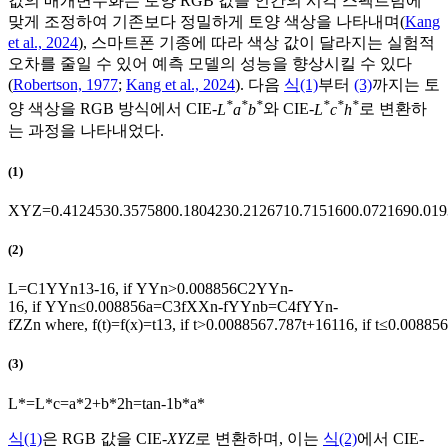
값의 매개변수화는 토양 RGB 값을 인간의 시각 스펙트럼에
맞게 조정하여 기존보다 정밀하게 토양 색상을 나타내며(
Kang
et al., 2024
), 스마트폰 기종에 따라 색상 값이 달라지는 실험적
오차를 줄일 수 있어 예측 모델의 성능을 향상시킬 수 있다
(
Robertson, 1977
;
Kang et al., 2024
). 다음
식(1)
부터
(3)
까지는 토
*
*
*
*
*
*
양 색상을 RGB 방식에서 CIE-
L
a
b
와 CIE-
L
c
h
로 변환하
는 과정을 나타내었다.
(1)
X
Y
Z
=
0
.
412453
0
.
357580
0
.
180423
0
.
212671
0
.
715160
0
.
072169
0
.
019
(2)
L
=
C
1
Y
Y
n
1
3
-
16
,
if
Y
Y
n
>
0
.
008856
C
2
Y
Y
n
-
16
,
if
Y
Y
n
≤
0
.
008856
a
=
C
3
f
X
X
n
-
f
Y
Y
n
b
=
C
4
f
Y
Y
n
-
f
Z
Z
n
where,
f
(
t
)
=
f
(
x
)
=
t
1
3
,
if
t
>
0
.
008856
7
.
787
t
+
16
116
,
if
t
≤
0
.
008856
(3)
L
*
=
L
*
c
=
a
*
2
+
b
*
2
h
=
tan
-
1
b
*
a
*
식(1)
은 RGB 값을 CIE-
XYZ
로 변환하며, 이는
식(2)
에서 CIE-