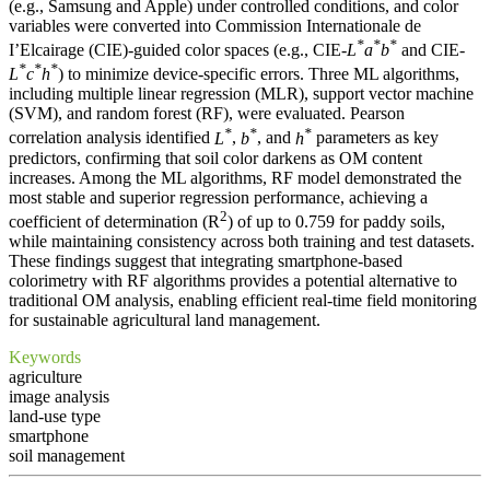
(e.g., Samsung and Apple) under controlled conditions, and color
variables were converted into Commission Internationale de
*
*
*
I’Elcairage (CIE)-guided color spaces (e.g., CIE-
L
a
b
and CIE-
*
*
*
L
c
h
) to minimize device-specific errors. Three ML algorithms,
including multiple linear regression (MLR), support vector machine
(SVM), and random forest (RF), were evaluated. Pearson
*
*
*
correlation analysis identified
L
,
b
, and
h
parameters as key
predictors, confirming that soil color darkens as OM content
increases. Among the ML algorithms, RF model demonstrated the
most stable and superior regression performance, achieving a
2
coefficient of determination (R
) of up to 0.759 for paddy soils,
while maintaining consistency across both training and test datasets.
These findings suggest that integrating smartphone-based
colorimetry with RF algorithms provides a potential alternative to
traditional OM analysis, enabling efficient real-time field monitoring
for sustainable agricultural land management.
Keywords
agriculture
image analysis
land-use type
smartphone
soil management