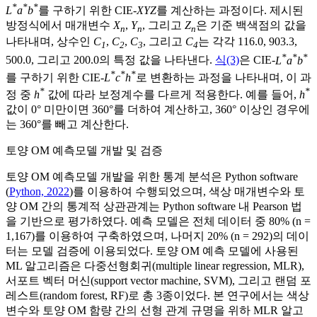
*
*
*
L
a
b
를 구하기 위한 CIE-
XYZ
를 계산하는 과정이다. 제시된
방정식에서 매개변수
X
,
Y
, 그리고
Z
은 기준 백색점의 값을
n
n
n
나타내며, 상수인
C
,
C
,
C
, 그리고
C
는 각각 116.0, 903.3,
1
2
3
4
*
*
*
500.0, 그리고 200.0의 특정 값을 나타낸다.
식(3)
은 CIE-
L
a
b
*
*
*
를 구하기 위한 CIE-
L
c
h
로 변환하는 과정을 나타내며, 이 과
*
*
정 중
h
값에 따라 보정계수를 다르게 적용한다. 예를 들어,
h
값이 0° 미만이면 360°를 더하여 계산하고, 360° 이상인 경우에
는 360°를 빼고 계산한다.
토양 OM 예측모델 개발 및 검증
토양 OM 예측모델 개발을 위한 통계 분석은 Python software
(
Python, 2022
)를 이용하여 수행되었으며, 색상 매개변수와 토
양 OM 간의 통계적 상관관계는 Python software 내 Pearson 법
을 기반으로 평가하였다. 예측 모델은 전체 데이터 중 80% (n =
1,167)를 이용하여 구축하였으며, 나머지 20% (n = 292)의 데이
터는 모델 검증에 이용되었다. 토양 OM 예측 모델에 사용된
ML 알고리즘은 다중선형회귀(multiple linear regression, MLR),
서포트 벡터 머신(support vector machine, SVM), 그리고 랜덤 포
레스트(random forest, RF)로 총 3종이었다. 본 연구에서는 색상
변수와 토양 OM 함량 간의 선형 관계 규명을 위하 MLR 알고