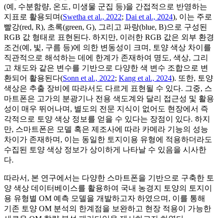
(예, 수분함량, 온도, 미생물 군집 등)을 간접적으로 반영하는
지표로 활용되며(
Swetha et al., 2022
;
Dai et al., 2024
), 이는 주로
빨강(red, R), 초록(green, G), 그리고 파랑(blue, B)으로 구성된
RGB 값 형태로 표현된다. 하지만, 이러한 RGB 값은 외부 환경
조건(예, 빛, 구름 등)에 의한 변동성이 크며, 토양 색상 차이를
직관적으로 해석하는 데에 한계가 존재하여 명도, 색상, 그리
고 채도와 같은 변수를 기반으로 다양한 색 변수 조합으로 변
환되어 활용된다(
Sonn et al., 2022
;
Kang et al., 2024
). 또한, 토양
색상은 추출 장비에 따라서도 다르게 표현될 수 있다. 그중, 스
마트폰은 고가의 분광기나 전용 색도계와 달리 접근성 및 활용
성이 매우 뛰어나며, 별도의 전문 지식이 없어도 현장에서 즉
각적으로 토양 색상 정보를 얻을 수 있다는 장점이 있다. 하지
만, 스마트폰은 모델 혹은 제조사에 따라 카메라 기능의 성능
차이가 존재하며, 이는 동일한 토지이용 유형에 적용하더라도
수집된 토양 색상 정보가 상이하게 나타날 수 있음을 시사한
다.
따라서, 본 연구에서는 다양한 스마트폰을 기반으로 구축한 토
양 색상 데이터베이스를 활용하여 국내 농경지 토양의 토지이
용 유형별 OM 예측 모델을 개발하고자 하였으며, 이를 통해
기존 토양 OM 분석의 한계점을 보완하고 현장 적용이 가능한