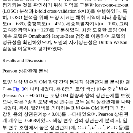
평가되는 것을 확인하기 위해 지역을 구분한 leave-one-site-out
(LOSO) 분석과 k-fold cross-validation (k=10)을 수행하였다. 특
히, LOSO 분석을 위해 토양 시료는 채취 지역에 따라 충청남
도(n = 689), 충청북도(n = 451), 세종특별자치시(n = 190), 그리
고 대전광역시(n = 129)로 구분하였다. 최종 도출한 토양 OM
예측 모델은 Omnibus와 Jarque-Bera 검정을 이용하여 모델의
정규성을 확인하였으며, 모델의 자기상관성은 Durbin-Watson
검정을 이용하여 평가하였다.
Results and Discussion
Pearson 상관관계 분석
토양 색상 변수와 OM 함량 간의 통계적 상관관계를 분석한 결
*
과는
Fig. 3
에 나타내었다. 총 8종의 토양 색상 변수 중
h
변수
(Pearson’s r = +0.611)는 토양 OM 함량과 양의 상관관계를 보였
으나, 다른 7종의 토양 색상 변수는 모두 음의 상관관계를 나타
내었다. 특히, 빨간색을 의미하는 R 변수는 OM 함량과 가장
강한 음의 상관관계(p < 0.01)를 나타내었으며, Pearson 상관관
계 계수는 -0.468이었다. 색상 변수 간의 상관관계 분석 시, 일
*
*
*
부 변수 조합에서 높은 상관관계(예,
G
-
L
,
b
-
c
,
R
-
G
등)를