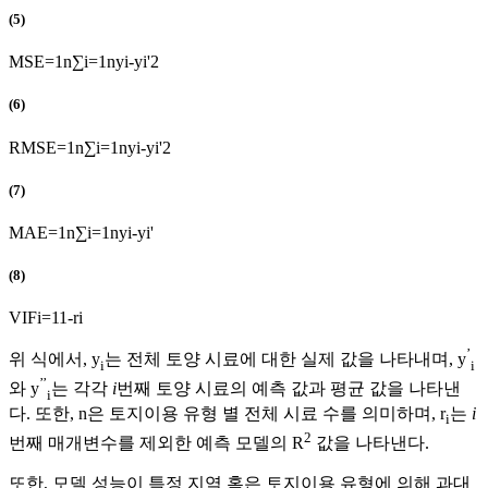
(5)
M
S
E
=
1
n
∑
i
=
1
n
y
i
-
y
i
'
2
(6)
R
M
S
E
=
1
n
∑
i
=
1
n
y
i
-
y
i
'
2
(7)
M
A
E
=
1
n
∑
i
=
1
n
y
i
-
y
i
'
(8)
V
I
F
i
=
1
1
-
r
i
’
위 식에서, y
는 전체 토양 시료에 대한 실제 값을 나타내며, y
i
i
’’
와 y
는 각각
i
번째 토양 시료의 예측 값과 평균 값을 나타낸
i
다. 또한, n은 토지이용 유형 별 전체 시료 수를 의미하며, r
는
i
i
2
번째 매개변수를 제외한 예측 모델의 R
값을 나타낸다.
또한, 모델 성능이 특정 지역 혹은 토지이용 유형에 의해 과대