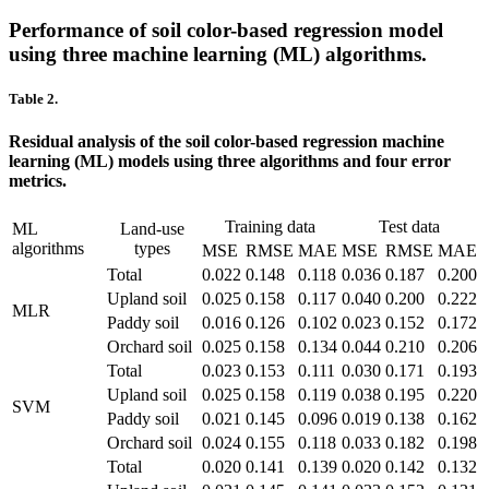
Performance of soil color-based regression model
using three machine learning (ML) algorithms.
Table 2.
Residual analysis of the soil color-based regression machine
learning (ML) models using three algorithms and four error
metrics.
Training data
Test data
ML
Land-use
algorithms
types
MSE
RMSE
MAE
MSE
RMSE
MAE
Total
0.022
0.148
0.118
0.036
0.187
0.200
Upland soil
0.025
0.158
0.117
0.040
0.200
0.222
MLR
Paddy soil
0.016
0.126
0.102
0.023
0.152
0.172
Orchard soil
0.025
0.158
0.134
0.044
0.210
0.206
Total
0.023
0.153
0.111
0.030
0.171
0.193
Upland soil
0.025
0.158
0.119
0.038
0.195
0.220
SVM
Paddy soil
0.021
0.145
0.096
0.019
0.138
0.162
Orchard soil
0.024
0.155
0.118
0.033
0.182
0.198
Total
0.020
0.141
0.139
0.020
0.142
0.132