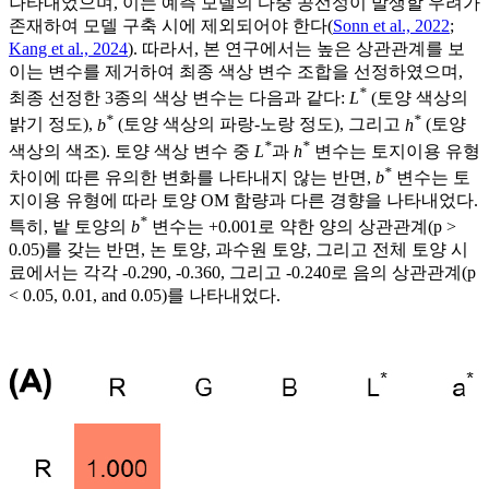
나타내었으며, 이는 예측 모델의 다중 공선성이 발생할 우려가
존재하여 모델 구축 시에 제외되어야 한다(
Sonn et al., 2022
;
Kang et al., 2024
). 따라서, 본 연구에서는 높은 상관관계를 보
이는 변수를 제거하여 최종 색상 변수 조합을 선정하였으며,
*
최종 선정한 3종의 색상 변수는 다음과 같다:
L
(토양 색상의
*
*
밝기 정도),
b
(토양 색상의 파랑-노랑 정도), 그리고
h
(토양
*
*
색상의 색조). 토양 색상 변수 중
L
과
h
변수는 토지이용 유형
*
차이에 따른 유의한 변화를 나타내지 않는 반면,
b
변수는 토
지이용 유형에 따라 토양 OM 함량과 다른 경향을 나타내었다.
*
특히, 밭 토양의
b
변수는 +0.001로 약한 양의 상관관계(p >
0.05)를 갖는 반면, 논 토양, 과수원 토양, 그리고 전체 토양 시
료에서는 각각 -0.290, -0.360, 그리고 -0.240로 음의 상관관계(p
< 0.05, 0.01, and 0.05)를 나타내었다.