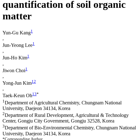
quantification of soil organic
matter
1
Yun-Gu Kang
,
1
Jun-Yeong Lee
,
1
Jun-Ho Kim
,
1
Jiwon Choi
,
1
2
Yong-Jun Kim
,
1
3
*
Taek-Keun Oh
1
Department of Agricultural Chemistry, Chungnam National
University, Daejeon 34134, Korea
2
Department of Rural Development, Agricultural & Technology
Center, Gongju City Government, Gongju 32528, Korea
3
Department of Bio-Environmental Chemistry, Chungnam National
University, Daejeon 34134, Korea
*Corresponding Author