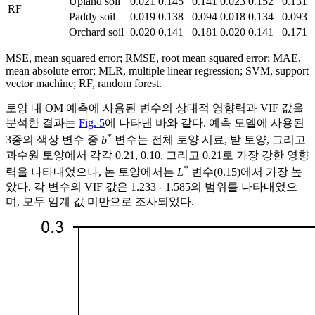
Upland soil
0.021
0.145
0.141
0.023
0.152
0.131
RF
Paddy soil
0.019
0.138
0.094
0.018
0.134
0.093
Orchard soil
0.020
0.141
0.181
0.020
0.141
0.171
MSE, mean squared error; RMSE, root mean squared error; MAE,
mean absolute error; MLR, multiple linear regression; SVM, support
vector machine; RF, random forest.
토양 내 OM 예측에 사용된 변수의 상대적 영향력과 VIF 값을
분석한 결과는
Fig. 5
에 나타낸 바와 같다. 예측 모델에 사용된
*
3종의 색상 변수 중
b
변수는 전체 토양 시료, 밭 토양, 그리고
과수원 토양에서 각각 0.21, 0.10, 그리고 0.21로 가장 강한 영향
*
력을 나타내었으나, 논 토양에서는
L
변수(0.15)에서 가장 높
았다. 각 변수의 VIF 값은 1.233 - 1.585의 범위를 나타내었으
며, 모두 임계 값 미만으로 조사되었다.