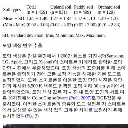
Total
Upland soil
Paddy soil
Orchard soil
Soil types
(n = 1,459)
(n = 831)
(n = 499)
(n = 129)
Mean ± SD
1.65 ± 1.49
1.77 ± 1.87
1.57 ± 1.10
1.49 ± 1.33
(Min - Max)
(0.02 - 3.03)
(0.02 - 3.03)
(0.02 - 3.00)
(0.01 - 2.83)
SD, standard deviation; Min, Minimum; Max, Maximum.
토양 색상 변수 추출
토양 색상은 암실 환경에서 1,200만 화소를 가진 4종(Samsung,
LG, Apple, 그리고 Xiaomi)의 스마트폰 카메라로 촬영한 토양
단면 사진에서 추출하였으며, 토양 색상의 표준화를 위해 스마
트폰은 촬영하기 전에 모든 보정 기능을 해제한 기본 모드로
설정하였다. 또한, 스마트폰을 이용한 토양 단면 사진은 자연
광과 유사한 6,500 K 색온도 형광등 조명 아래 30 cm 높이에서
촬영되었으며, 토양 색상 값은 각 사진 내 토양 표면의 서로 다
른 10지점에서 Color Cop software (
Prall, 2007
)로 RGB값을 추
출하였다. 이러한 스마트폰의 종류와 모드 설정은 각 스마트폰
에서 발생할 수 있는 색상 값의 고유한 차이를 보정하기 위해
실시하였다(
Fig. 2
).