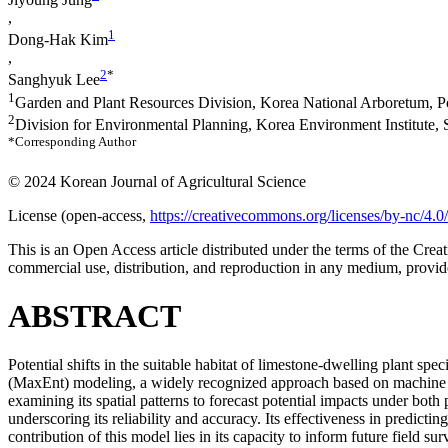
,
1
Dong-Hak Kim
,
2
*
Sanghyuk Lee
1
Garden and Plant Resources Division, Korea National Arboretum, 
2
Division for Environmental Planning, Korea Environment Institute,
*Corresponding Author
© 2024 Korean Journal of Agricultural Science
License (
open-access,
https://creativecommons.org/licenses/by-nc/4.0/
This is an Open Access article distributed under the terms of the C
commercial use, distribution, and reproduction in any medium, provide
ABSTRACT
Potential shifts in the suitable habitat of limestone-dwelling plant s
(MaxEnt) modeling, a widely recognized approach based on machine lea
examining its spatial patterns to forecast potential impacts under bo
underscoring its reliability and accuracy. Its effectiveness in predictin
contribution of this model lies in its capacity to inform future field s