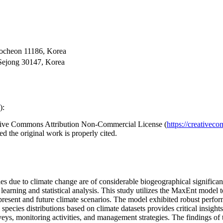
Pocheon 11186, Korea
 Sejong 30147, Korea
):
reative Commons Attribution Non-Commercial License (
https://creativec
d the original work is properly cited.
pecies due to climate change are of considerable biogeographical signif
rning and statistical analysis. This study utilizes the MaxEnt model to
th present and future climate scenarios. The model exhibited robust per
g species distributions based on climate datasets provides critical insights
urveys, monitoring activities, and management strategies. The findings of t