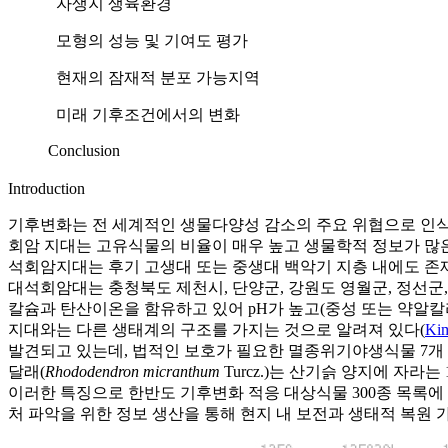
자생지 생육환경
모형의 성능 및 기여도 평가
현재의 잠재적 분포 가능지역
미래 기후조건에서의 변화
Conclusion
Introduction
기후변화는 전 세계적인 생물다양성 감소의 주요 위협으로 인식
회암 지대는 고유식물의 비율이 매우 높고 생물학적 정보가 많
석회암지대는 후기 고생대 또는 중생대 백악기 지층 내에도 존
대석회암대는 충청북도 제천시, 단양군, 강원도 영월군, 정선군,
칼슘과 탄산이온을 함유하고 있어 pH가 높고(중성 또는 약알
지대와는 다른 생태계의 구조를 가지는 것으로 알려져 있다(
Kim
발견되고 있는데, 법적인 보호가 필요한 멸종위기야생식물 7개 
달래(
Rhododendron micranthum
Turcz.)는 산기슭 양지에 자
이러한 특징으로 한반도 기후변화 적응 대상식물 300종 목록에
처 파악을 위한 정보 생산을 통해 현지 내 보전과 생태적 복원