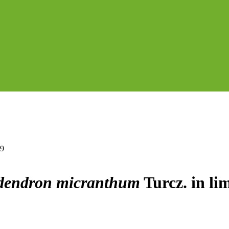
19
dendron micranthum
Turcz. in li