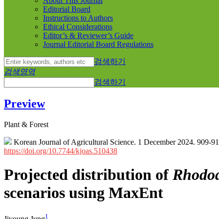
About This Journal
Editorial Board
Instructions to Authors
Ethical Considerations
Editor’s & Reviewer’s Guide
Journal Editorial Board Regulations
검색하기
검색영역
검색하기
Preview
Plant & Forest
Korean Journal of Agricultural Science. 1 December 2024. 909-9
https://doi.org/10.7744/kjoas.510438
Projected distribution of
Rhodo
scenarios using MaxEnt
1
Jiyoung Jung